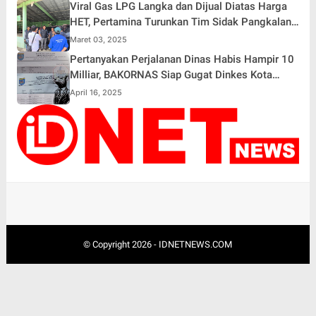
Viral Gas LPG Langka dan Dijual Diatas Harga
HET, Pertamina Turunkan Tim Sidak Pangkalan
ke Way Kanan
Maret 03, 2025
Pertanyakan Perjalanan Dinas Habis Hampir 10
Milliar, BAKORNAS Siap Gugat Dinkes Kota
DEPOK
April 16, 2025
© Copyright
2026
-
IDNETNEWS.COM