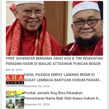
PROF SUHENDAR BERSAMA ABAH AOS & TIM KESEHATAN
PERADMI HADIR DI MASJID ATTA'AWUN PUNCAK BOGOR
Mei 18, 2025
HASIL PILKADA EMPAT LAWANG RESMI DI
GUGAT LEMBAGA BANTUAN HUKUM PAHAM
KE MAHKAMAH KONSTITUSI (MK)
Desember 03, 2024
Produk Jurnalis Kog Bisa Dikatakan
Pencemaran Nama Baik Oleh Kuasa Hukum KUD
Delima Sakti
Desember 03, 2024