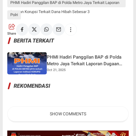
PHMI Hadiri Panggilan BAP di Polda Metro Jaya Terkait Laporan
Dugaan Korupsi Terkait Dana Hibah Sebesar 3
Polri
Share
BERITA TERKAIT
PHMI Hadiri Panggilan BAP di Polda
Metro Jaya Terkait Laporan Dugaan
Korupsi Terkait Dana Hibah Sebesar 3,6
Oct 21, 2025
Miliar Pada Kecamatan Pancoran Mas
REKOMENDASI
SHOW COMMENTS