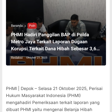
Beranda
Polri
PHMI Hadiri Panggilan BAP di Polda
Metro Jaya Terkait Laporan Dugaan
Korupsi Terkait Dana Hibah Sebesar 3,6
Miliar Pada Kecamatan Pancoran Mas
Redaksi
Oktober 21, 2025
PHMI | Depok – Selasa 21 Oktober 2025, Perisai
Hukum Masyarakat Indonesia (PHMI)
mengahadiri Pemeriksaan terkait laporan yang
dibuat PHMI yaitu mengenai Belanja Hibah