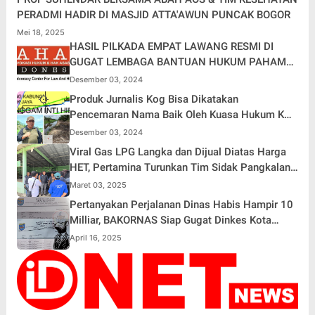
PERADMI HADIR DI MASJID ATTA'AWUN PUNCAK BOGOR
Mei 18, 2025
HASIL PILKADA EMPAT LAWANG RESMI DI
GUGAT LEMBAGA BANTUAN HUKUM PAHAM
KE MAHKAMAH KONSTITUSI (MK)
Desember 03, 2024
Produk Jurnalis Kog Bisa Dikatakan
Pencemaran Nama Baik Oleh Kuasa Hukum KUD
Delima Sakti
Desember 03, 2024
Viral Gas LPG Langka dan Dijual Diatas Harga
HET, Pertamina Turunkan Tim Sidak Pangkalan
ke Way Kanan
Maret 03, 2025
Pertanyakan Perjalanan Dinas Habis Hampir 10
Milliar, BAKORNAS Siap Gugat Dinkes Kota
DEPOK
April 16, 2025