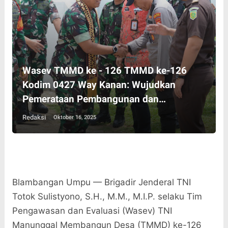
Wasev TMMD ke - 126 TMMD ke-126
Kodim 0427 Way Kanan: Wujudkan
Pemerataan Pembangunan dan
Ketahanan Nasional
Redaksi
Oktober 16, 2025
Blambangan Umpu — Brigadir Jenderal TNI
Totok Sulistyono, S.H., M.M., M.I.P. selaku Tim
Pengawasan dan Evaluasi (Wasev) TNI
Manunggal Membangun Desa (TMMD) ke-126